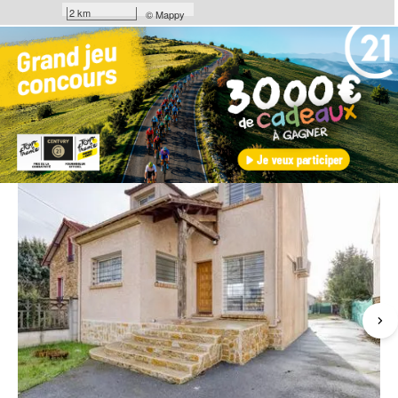
2 km
©
Mappy
Les coups de coeur
de nos agences